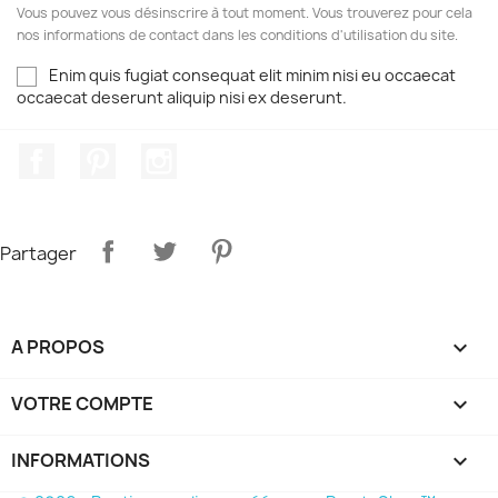
Vous pouvez vous désinscrire à tout moment. Vous trouverez pour cela
nos informations de contact dans les conditions d'utilisation du site.
Enim quis fugiat consequat elit minim nisi eu occaecat
occaecat deserunt aliquip nisi ex deserunt.
Facebook
Pinterest
Instagram
Partager
A PROPOS

VOTRE COMPTE

INFORMATIONS
keyboard_arrow_down