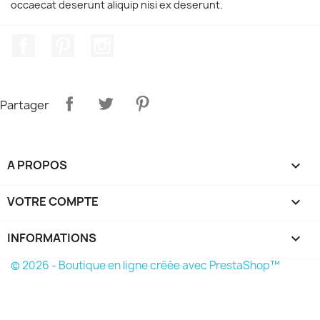
occaecat deserunt aliquip nisi ex deserunt.
Facebook
Pinterest
Instagram
Partager
A PROPOS

VOTRE COMPTE

INFORMATIONS
keyboard_arrow_down
© 2026 - Boutique en ligne créée avec PrestaShop™