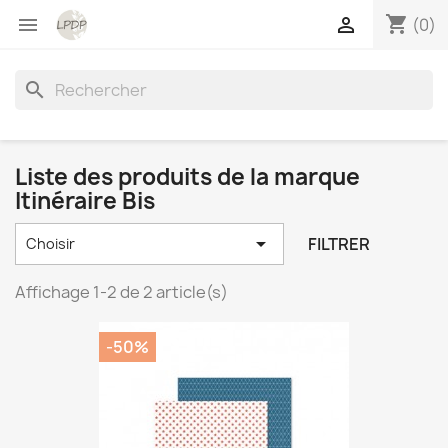
shopping_cart


(0)
search
Liste des produits de la marque
Itinéraire Bis

FILTRER
Choisir
Affichage 1-2 de 2 article(s)
-50%