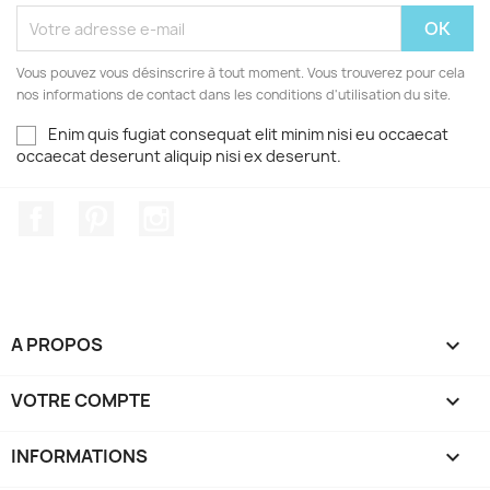
Vous pouvez vous désinscrire à tout moment. Vous trouverez pour cela
nos informations de contact dans les conditions d'utilisation du site.
Enim quis fugiat consequat elit minim nisi eu occaecat
occaecat deserunt aliquip nisi ex deserunt.
Facebook
Pinterest
Instagram
A PROPOS

VOTRE COMPTE

INFORMATIONS
keyboard_arrow_down